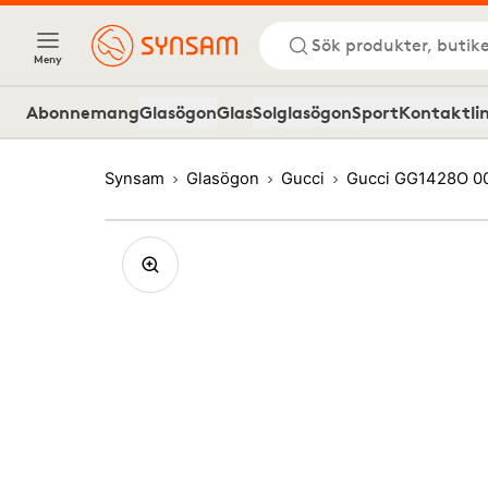
Sök produkter, butike
Meny
Abonnemang
Glasögon
Glas
Solglasögon
Sport
Kontaktli
Synsam
Glasögon
Gucci
Gucci GG1428O 0