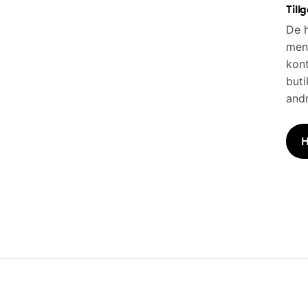
Till
De h
men 
kont
buti
andr
H