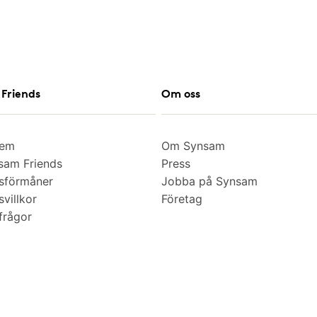
Friends
Om oss
lem
Om Synsam
am Friends
Press
sförmåner
Jobba på Synsam
villkor
Företag
frågor