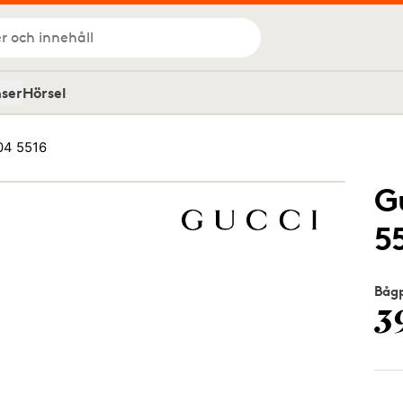
r och innehåll
nser
Hörsel
04 5516
G
5
Bågp
3