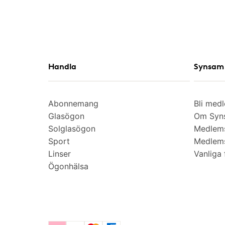
Handla
Synsam 
Abonnemang
Bli med
Glasögon
Om Syns
Solglasögon
Medlem
Sport
Medlems
Linser
Vanliga 
Ögonhälsa