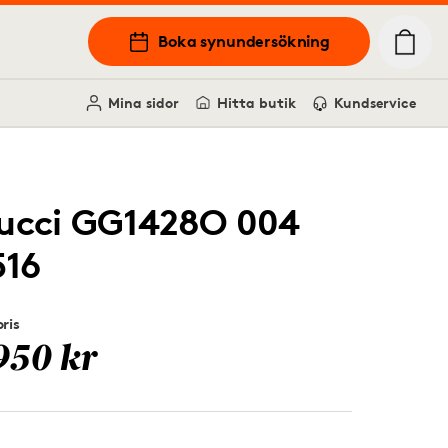
Boka synundersökning
Mina sidor
Hitta butik
Kundservice
ucci GG1428O 004
516
ris
950 kr