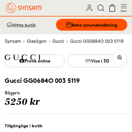
Meny
Hitta butik
Boka synundersökning
Synsam
Glasögon
Gucci
Gucci GG0684O 003 5119
Prova online
Visa i 3D
Gucci GG0684O 003 5119
Bågpris
5250 kr
Tillgängliga i butik