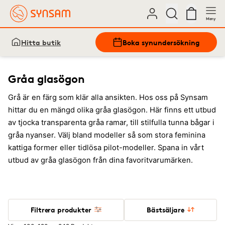
Meny
Hitta butik
Boka synundersökning
Gråa glasögon
Grå är en färg som klär alla ansikten. Hos oss på Synsam
hittar du en mängd olika gråa glasögon. Här finns ett utbud
av tjocka transparenta gråa ramar, till stilfulla tunna bågar i
gråa nyanser. Välj bland modeller så som stora feminina
kattiga former eller tidlösa pilot-modeller. Spana in vårt
utbud av gråa glasögon från dina favoritvarumärken.
Filtrera produkter
Bästsäljare