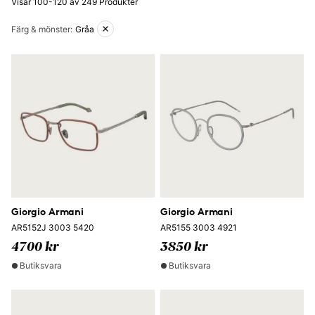
Visar 100-120 av 249 Produkter
Aktiva filter
Färg & mönster
:
Gråa
Giorgio Armani
Giorgio Armani
AR5152J 3003 5420
AR5155 3003 4921
4700 kr
3850 kr
Butiksvara
Butiksvara