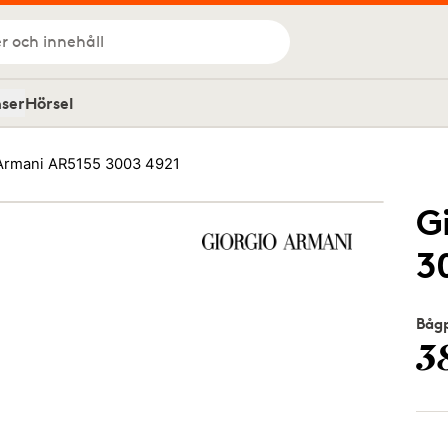
r och innehåll
nser
Hörsel
Armani AR5155 3003 4921
G
3
Bågp
3