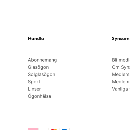
Handla
Synsam 
Abonnemang
Bli med
Glasögon
Om Syns
Solglasögon
Medlem
Sport
Medlems
Linser
Vanliga 
Ögonhälsa