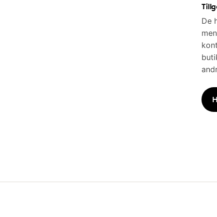
Till
De h
men 
kont
buti
andr
H