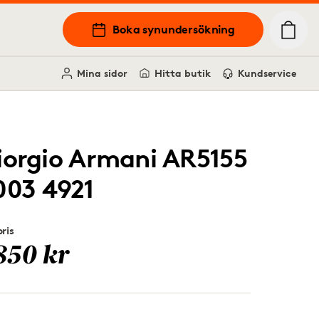
Boka synundersökning
Mina sidor
Hitta butik
Kundservice
iorgio Armani AR5155
003 4921
ris
850 kr