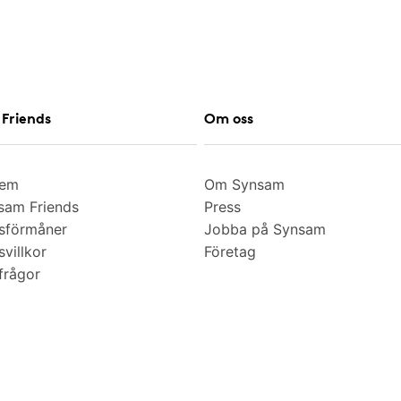
Friends
Om oss
lem
Om Synsam
am Friends
Press
sförmåner
Jobba på Synsam
villkor
Företag
frågor