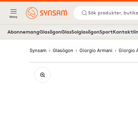
Sök produkter, butike
Meny
Abonnemang
Glasögon
Glas
Solglasögon
Sport
Kontaktli
Synsam
Glasögon
Giorgio Armani
Giorgio 