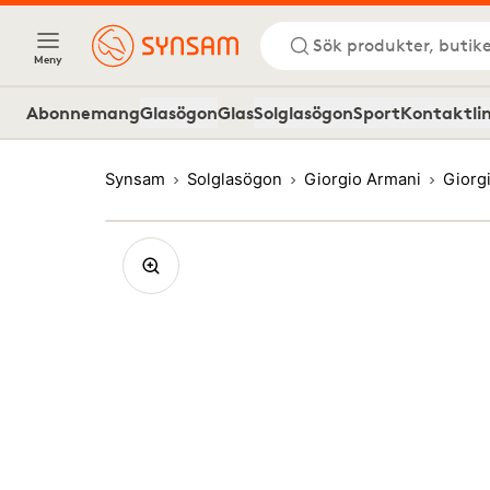
Sök produkter, butike
Meny
Abonnemang
Glasögon
Glas
Solglasögon
Sport
Kontaktli
Synsam
Solglasögon
Giorgio Armani
Giorg