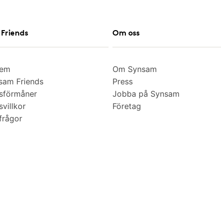
Friends
Om oss
lem
Om Synsam
am Friends
Press
sförmåner
Jobba på Synsam
villkor
Företag
frågor