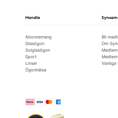
Handla
Synsam 
Abonnemang
Bli med
Glasögon
Om Syns
Solglasögon
Medlem
Sport
Medlems
Linser
Vanliga 
Ögonhälsa
Klarna
Visa
Mastercard
American Express