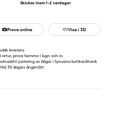
Skickas inom 1-2 vardagar
Prova online
Visa i 3D
nabb leverans
ri retur, prova hemma i lugn och ro
ostnadsfri justering av bågar i Synsams butiksnätverk
lltid 30 dagars ångerrätt