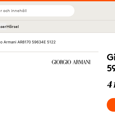
r och innehåll
nser
Hörsel
io Armani AR8170 59634E 5122
G
5
4