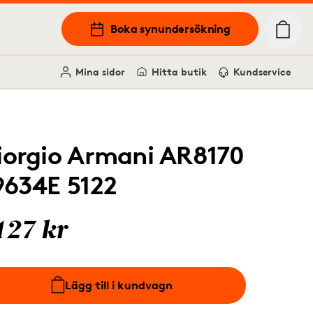
Boka synundersökning
Mina sidor
Hitta butik
Kundservice
iorgio Armani AR8170
9634E 5122
127 kr
Lägg till i kundvagn