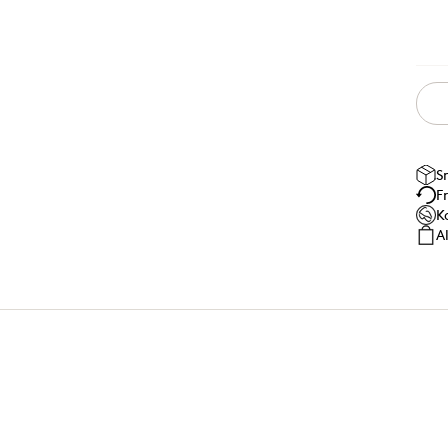
S
F
K
A