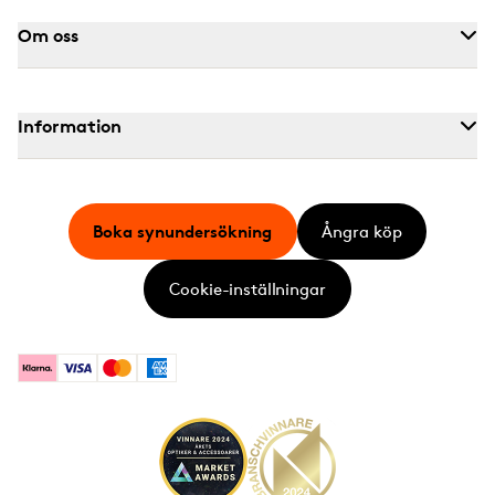
Om oss
Information
Boka synundersökning
Ångra köp
Cookie-inställningar
Klarna
Visa
Mastercard
American Express