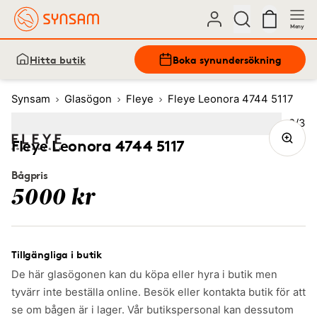
Meny
Hitta butik
Boka synundersökning
Synsam
Glasögon
Fleye
Fleye Leonora 4744 5117
Bild
2
/
3
Image
1
Image
(Current image)
2
Image
3
Fleye Leonora 4744 5117
Bågpris
5000 kr
Tillgängliga i butik
De här glasögonen kan du köpa eller hyra i butik men
tyvärr inte beställa online. Besök eller kontakta butik för att
se om bågen är i lager. Vår butikspersonal kan dessutom