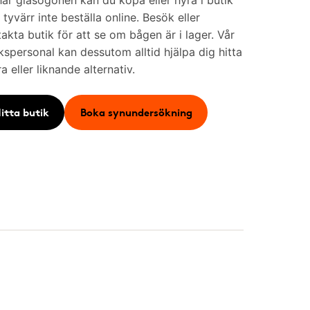
är glasögonen kan du köpa eller hyra i butik
tyvärr inte beställa online. Besök eller
akta butik för att se om bågen är i lager. Vår
kspersonal kan dessutom alltid hjälpa dig hitta
a eller liknande alternativ.
itta butik
Boka synundersökning