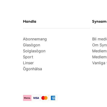
Handla
Synsam 
Abonnemang
Bli med
Glasögon
Om Syns
Solglasögon
Medlem
Sport
Medlems
Linser
Vanliga 
Ögonhälsa
Klarna
Visa
Mastercard
American Express