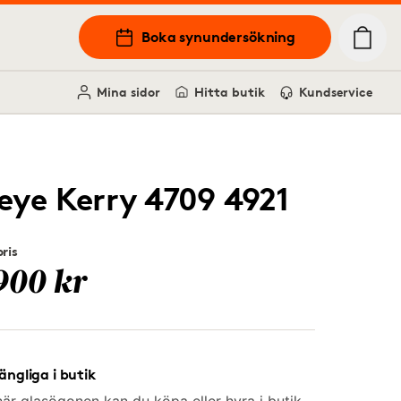
Boka synundersökning
Mina sidor
Hitta butik
Kundservice
leye Kerry 4709 4921
ris
900 kr
gängliga i butik