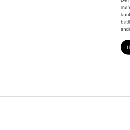
De h
men 
kont
buti
andr
H