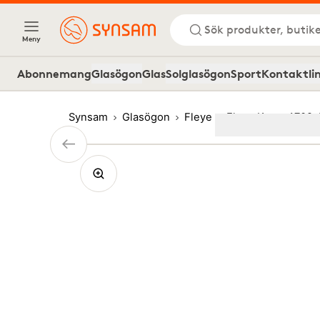
Sök produkter, butike
Meny
Abonnemang
Glasögon
Glas
Solglasögon
Sport
Kontaktli
Synsam
Glasögon
Fleye
Fleye Kerry 4709 
Image
1