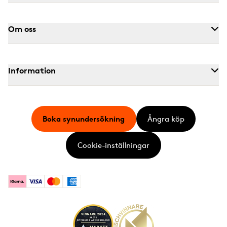
Om oss
Information
Boka synundersökning
Ångra köp
Cookie-inställningar
Klarna
Visa
Mastercard
American Express