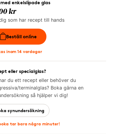
med enkelslipade glas
00 kr
dig som har recept till hands
Beställ online
kas inom 14 vardagar
pt eller specialglas?
ar du ett recept eller behöver du
ressiva/terminalglas? Boka gärna en
ndersökning så hjälper vi dig!
oka synundersökning
boka tar bara några minuter!