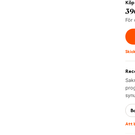
Köp 
39
För 
Skic
Rece
Sakn
prog
synu
B
Att 