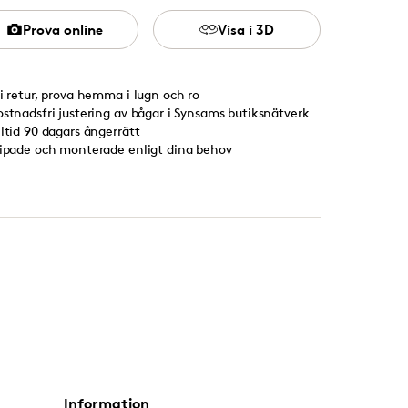
Prova online
Visa i 3D
ri retur, prova hemma i lugn och ro
ostnadsfri justering av bågar i Synsams butiksnätverk
lltid 90 dagars ångerrätt
lipade och monterade enligt dina behov
Information