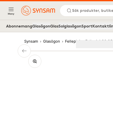
Sök produkter, butike
Meny
Abonnemang
Glasögon
Glas
Solglasögon
Sport
Kontaktli
Synsam
Glasögon
Fellepini
Fellepini O9 C
Image
1