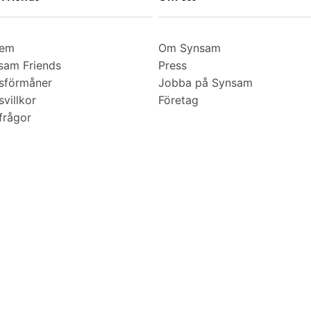
lem
Om Synsam
am Friends
Press
sförmåner
Jobba på Synsam
villkor
Företag
frågor