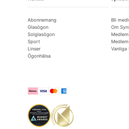
Abonnemang
Bli med
Glasögon
Om Syns
Solglasögon
Medlem
Sport
Medlems
Linser
Vanliga 
Ögonhälsa
Klarna
Visa
Mastercard
American Express