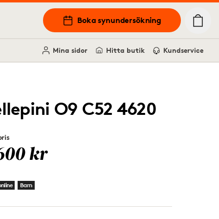
Boka synundersökning
Mina sidor
Hitta butik
Kundservice
ellepini O9 C52 4620
ris
600 kr
nline
Barn