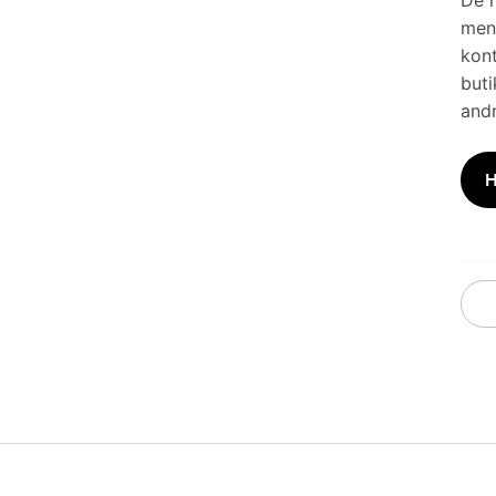
De h
men 
kont
buti
andr
H