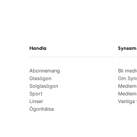
Handla
Synsam 
Abonnemang
Bli med
Glasögon
Om Syns
Solglasögon
Medlem
Sport
Medlems
Linser
Vanliga 
Ögonhälsa