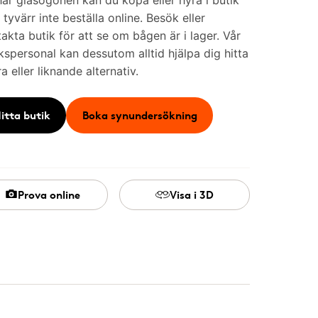
är glasögonen kan du köpa eller hyra i butik
tyvärr inte beställa online. Besök eller
akta butik för att se om bågen är i lager. Vår
kspersonal kan dessutom alltid hjälpa dig hitta
a eller liknande alternativ.
itta butik
Boka synundersökning
Prova online
Visa i 3D