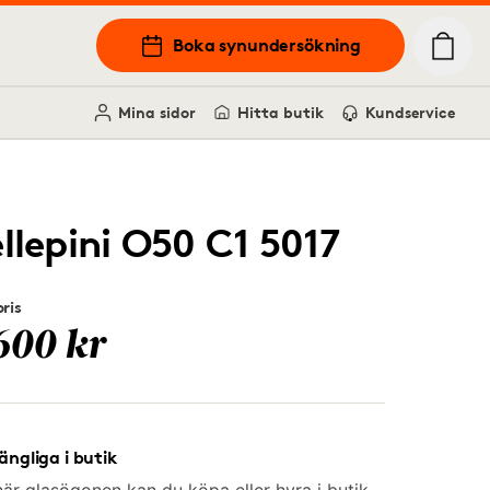
Boka synundersökning
Mina sidor
Hitta butik
Kundservice
ellepini O50 C1 5017
ris
600 kr
gängliga i butik