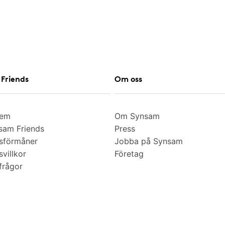
Friends
Om oss
lem
Om Synsam
am Friends
Press
sförmåner
Jobba på Synsam
villkor
Företag
frågor