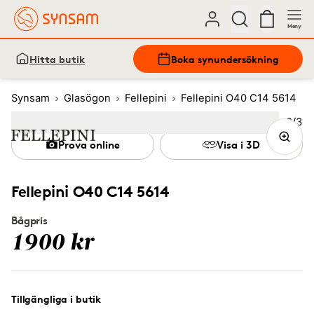
Meny
Hitta butik
Boka synundersökning
Synsam
Glasögon
Fellepini
Fellepini O40 C14 5614
Bild
2
/
3
Image
1
Image
(Current image)
2
Image
3
Prova online
Visa i 3D
Fellepini O40 C14 5614
Bågpris
1900 kr
Tillgängliga i butik