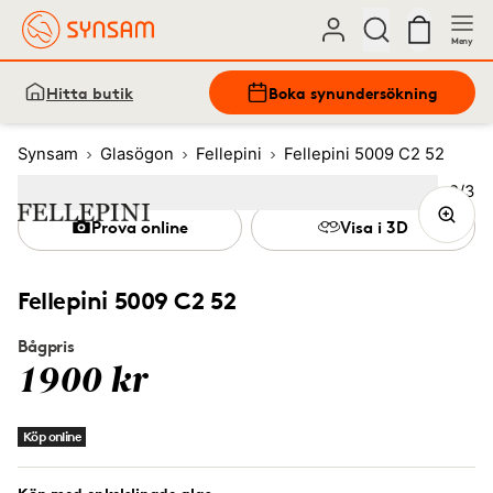
Meny
Hitta butik
Boka synundersökning
Synsam
Glasögon
Fellepini
Fellepini 5009 C2 52
Bild
2
/
3
Image
1
Image
(Current image)
2
Image
3
Prova online
Visa i 3D
Fellepini 5009 C2 52
Bågpris
1900 kr
Köp online