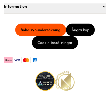
Information
Boka synundersökning
Ångra köp
Cookie-inställningar
Klarna
Visa
Mastercard
American Express