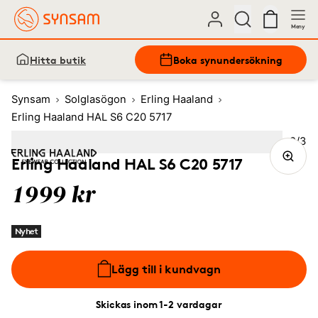
Meny
Hitta butik
Boka synundersökning
Synsam
Solglasögon
Erling Haaland
Erling Haaland HAL S6 C20 5717
Bild
2
/
3
Image
1
Image
(Current image)
2
Image
3
Erling Haaland HAL S6 C20 5717
1999 kr
Nyhet
Lägg till i kundvagn
Skickas inom 1-2 vardagar