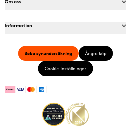
Om oss
Information
Boka synundersökning
Ångra köp
Cookie-inställningar
Klarna
Visa
Mastercard
American Express