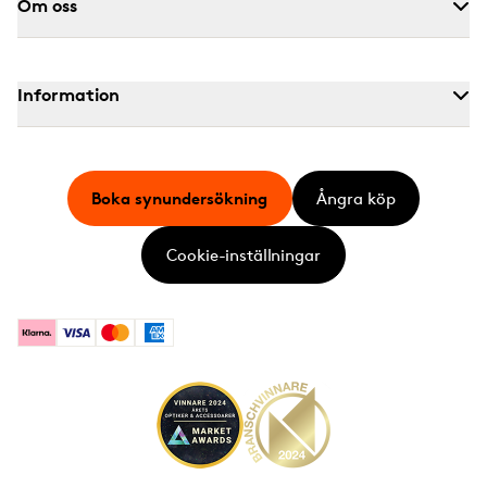
Om oss
Information
Boka synundersökning
Ångra köp
Cookie-inställningar
Klarna
Visa
Mastercard
American Express