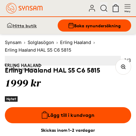
Meny
Hitta butik
Boka synundersökning
Synsam
Solglasögon
Erling Haaland
Erling Haaland HAL S5 C6 5815
Bild
2
/
3
Image
1
Image
(Current image)
2
Image
3
Erling Haaland HAL S5 C6 5815
1999 kr
Nyhet
Lägg till i kundvagn
Skickas inom 1-2 vardagar