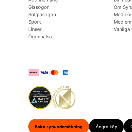
Glasögon
Om Syns
Solglasögon
Medlem
Sport
Medlems
Linser
Vanliga 
Ögonhälsa
Klarna
Visa
Mastercard
American Express
Boka synundersökning
Ångra köp