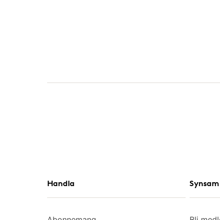
Handla
Synsam 
Abonnemang
Bli med