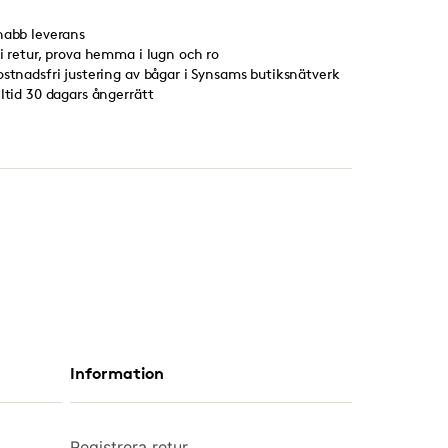
nabb leverans
ri retur, prova hemma i lugn och ro
ostnadsfri justering av bågar i Synsams butiksnätverk
lltid 30 dagars ångerrätt
Information
Registrera retur