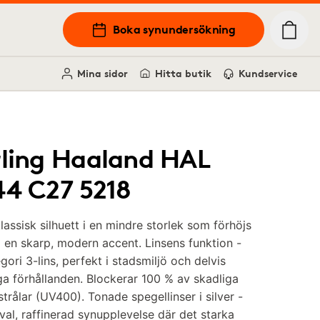
Boka synundersökning
Mina sidor
Hitta butik
Kundservice
rling Haaland HAL
44 C27 5218
lassisk silhuett i en mindre storlek som förhöjs
en skarp, modern accent. Linsens funktion -
gori 3-lins, perfekt i stadsmiljö och delvis
ga förhållanden. Blockerar 100 % av skadliga
trålar (UV400). Tonade spegellinser i silver -
val, raffinerad synupplevelse där det starka