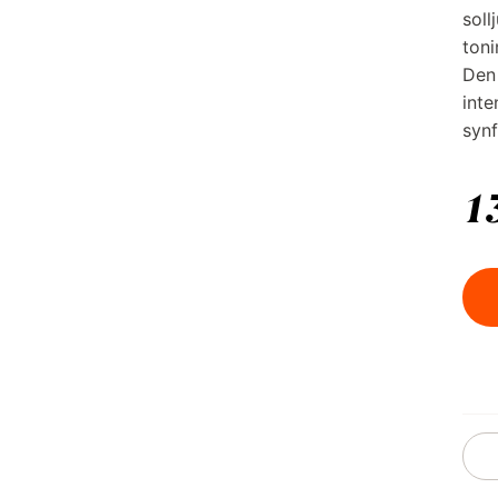
soll
toni
Den
inte
synf
1