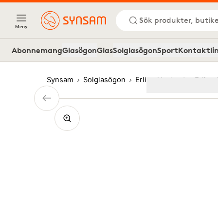
Sök produkter, butike
Meny
Abonnemang
Glasögon
Glas
Solglasögon
Sport
Kontaktli
Synsam
Solglasögon
Erling Haaland
Erling
Image
1