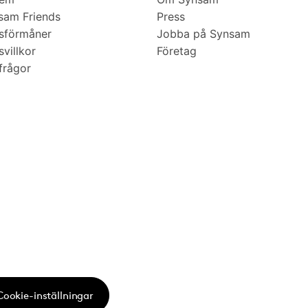
am Friends
Press
sförmåner
Jobba på Synsam
villkor
Företag
frågor
Cookie-inställningar