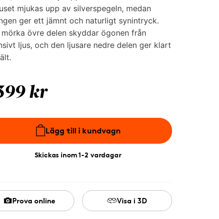
juset mjukas upp av silverspegeln, medan
ngen ger ett jämnt och naturligt synintryck.
 mörka övre delen skyddar ögonen från
nsivt ljus, och den ljusare nedre delen ger klart
ält.
399 kr
Lägg till i kundvagn
Skickas inom 1-2 vardagar
Prova online
Visa i 3D