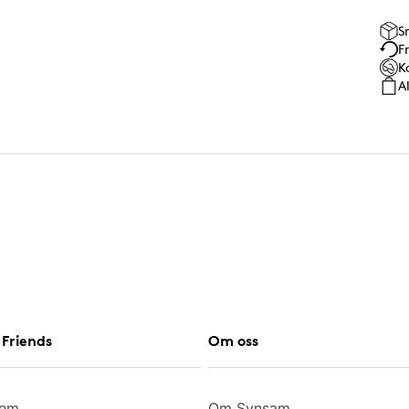
S
F
K
A
Friends
Om oss
lem
Om Synsam