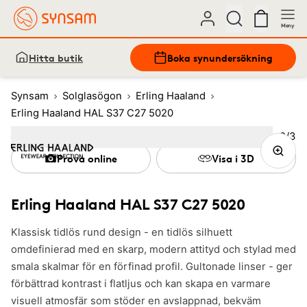
Meny
Hitta butik
Boka synundersökning
Synsam
Solglasögon
Erling Haaland
Erling Haaland HAL S37 C27 5020
Bild
2
/
3
Image
1
Image
(Current image)
2
Image
3
Prova online
Visa i 3D
Erling Haaland HAL S37 C27 5020
Klassisk tidlös rund design - en tidlös silhuett
omdefinierad med en skarp, modern attityd och stylad med
smala skalmar för en förfinad profil. Gultonade linser - ger
förbättrad kontrast i flatljus och kan skapa en varmare
visuell atmosfär som stöder en avslappnad, bekväm