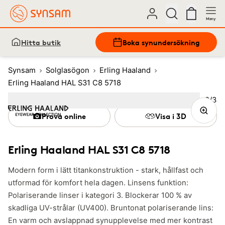
Meny
Hitta butik
Boka synundersökning
Synsam
Solglasögon
Erling Haaland
Erling Haaland HAL S31 C8 5718
Bild
2
/
3
Image
1
Image
(Current image)
2
Image
3
Prova online
Visa i 3D
Erling Haaland HAL S31 C8 5718
Modern form i lätt titankonstruktion - stark, hållfast och
utformad för komfort hela dagen. Linsens funktion:
Polariserande linser i kategori 3. Blockerar 100 % av
skadliga UV-strålar (UV400). Bruntonat polariserande lins:
En varm och avslappnad synupplevelse med mer kontrast