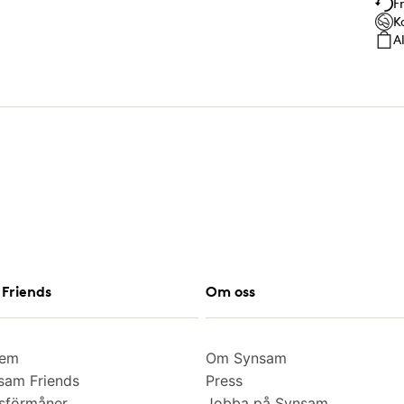
F
K
A
Friends
Om oss
lem
Om Synsam
am Friends
Press
sförmåner
Jobba på Synsam