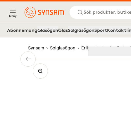
Sök produkter, butike
Meny
Abonnemang
Glasögon
Glas
Solglasögon
Sport
Kontaktli
Synsam
Solglasögon
Erling Haaland
Erling
Image
1