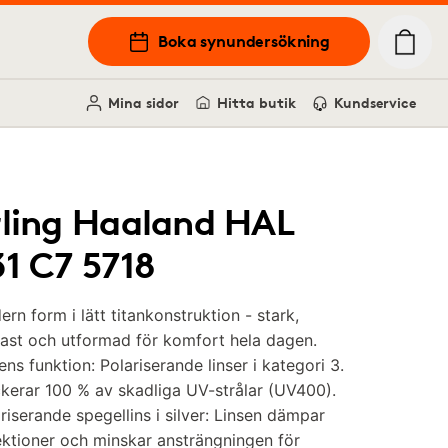
Boka synundersökning
Mina sidor
Hitta butik
Kundservice
rling Haaland HAL
31 C7 5718
rn form i lätt titankonstruktion - stark,
fast och utformad för komfort hela dagen.
ens funktion: Polariserande linser i kategori 3.
kerar 100 % av skadliga UV-strålar (UV400).
riserande spegellins i silver: Linsen dämpar
ektioner och minskar ansträngningen för