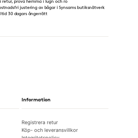
ri retur, prova hemma i lugn och ro
ostnadsfri justering av bågar i Synsams butiksnätverk
lltid 30 dagars ångerrätt
Information
Registrera retur
Köp- och leveransvillkor
Integritetspolicy