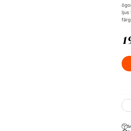
ögon
ljus
färg
1
S