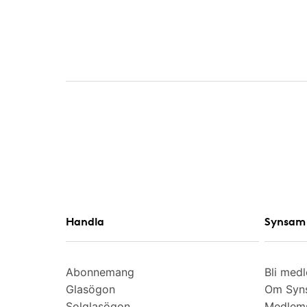
Handla
Synsam 
Abonnemang
Bli med
Glasögon
Om Syns
Solglasögon
Medlem