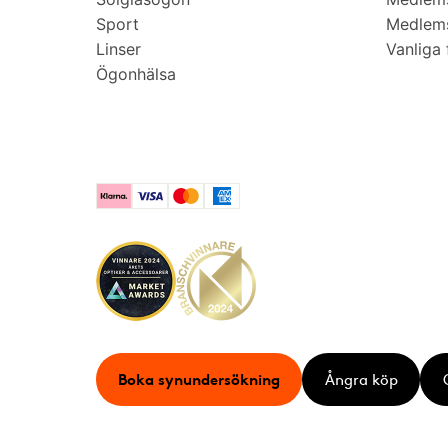
Sport
Medlems
Linser
Vanliga 
Ögonhälsa
Klarna
Visa
Mastercard
American Express
Boka synundersökning
Ångra köp