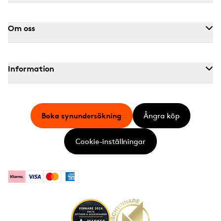
Om oss
Information
Boka synundersökning
Ångra köp
Cookie-inställningar
Klarna
Visa
Mastercard
American Express