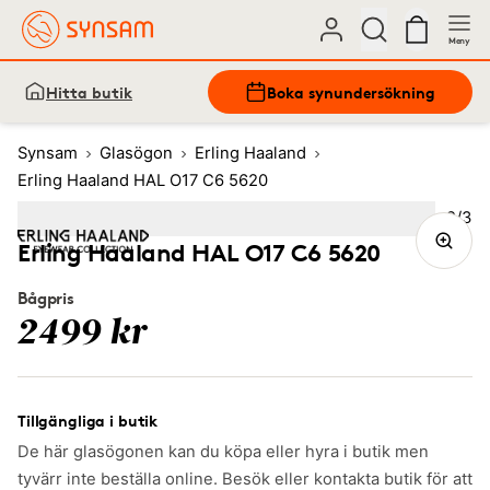
Meny
Hitta butik
Boka synundersökning
Synsam
Glasögon
Erling Haaland
Erling Haaland HAL O17 C6 5620
Bild
2
/
3
Image
1
Image
(Current image)
2
Image
3
Erling Haaland HAL O17 C6 5620
Bågpris
2499 kr
Tillgängliga i butik
De här glasögonen kan du köpa eller hyra i butik men
tyvärr inte beställa online. Besök eller kontakta butik för att