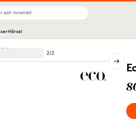
r och innehåll
nser
Hörsel
 5123
Bild
2
/
2
Image
(Current image)
2
E
8