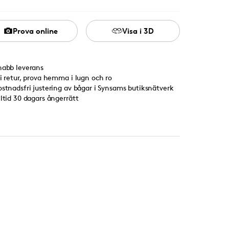
Prova online
Visa i 3D
nabb leverans
ri retur, prova hemma i lugn och ro
ostnadsfri justering av bågar i Synsams butiksnätverk
lltid 30 dagars ångerrätt