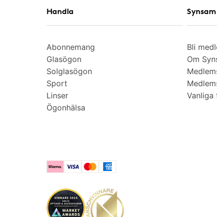
Handla
Synsam 
Abonnemang
Bli med
Glasögon
Om Syns
Solglasögon
Medlem
Sport
Medlems
Linser
Vanliga 
Ögonhälsa
Klarna
Visa
Mastercard
American Express