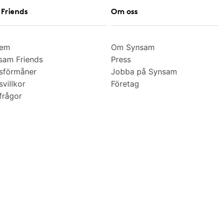
Friends
Om oss
lem
Om Synsam
am Friends
Press
sförmåner
Jobba på Synsam
villkor
Företag
frågor