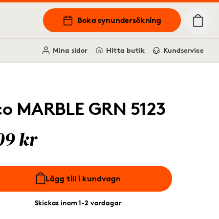
Boka synundersökning
Mina sidor
Hitta butik
Kundservice
co MARBLE GRN 5123
09 kr
Lägg till i kundvagn
Skickas inom 1-2 vardagar