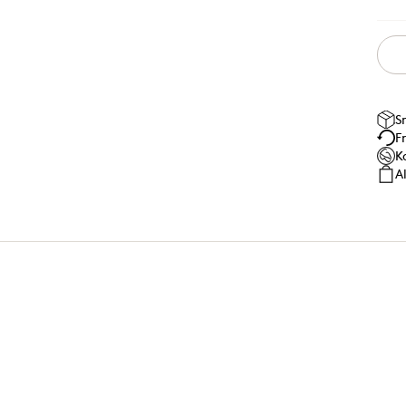
S
F
K
A