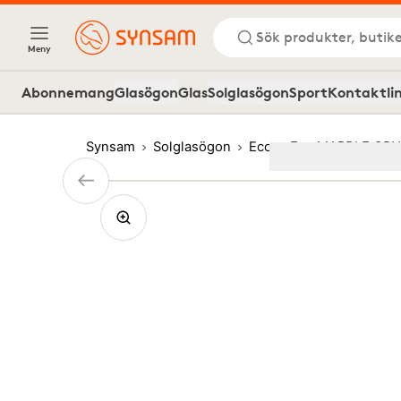
Sök produkter, butike
Meny
Abonnemang
Glasögon
Glas
Solglasögon
Sport
Kontaktli
Synsam
Solglasögon
Eco
Eco MARBLE GRN
Image
1