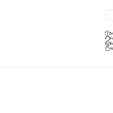
S
F
K
A