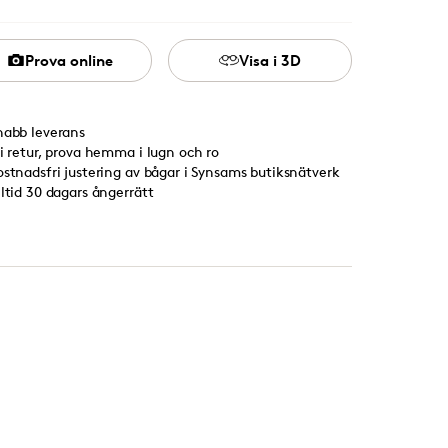
Prova online
Visa i 3D
nabb leverans
ri retur, prova hemma i lugn och ro
ostnadsfri justering av bågar i Synsams butiksnätverk
lltid 30 dagars ångerrätt