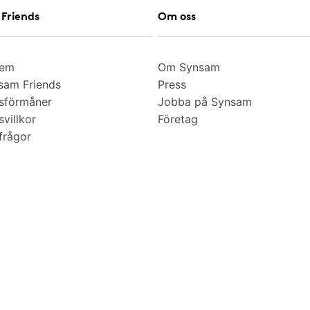
Friends
Om oss
lem
Om Synsam
am Friends
Press
sförmåner
Jobba på Synsam
villkor
Företag
frågor