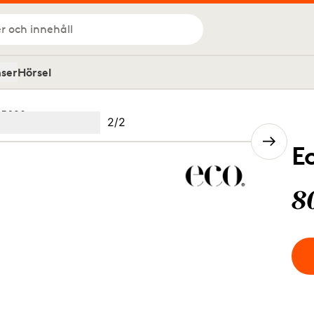
r och innehåll
nser
Hörsel
 5620
Bild
2
/
2
Image
(Current image)
2
E
8