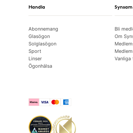
Handla
Synsam 
Abonnemang
Bli med
Glasögon
Om Syns
Solglasögon
Medlem
Sport
Medlems
Linser
Vanliga 
Ögonhälsa
Klarna
Visa
Mastercard
American Express