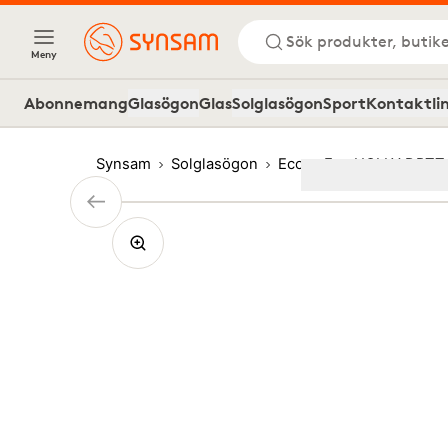
Sök produkter, butike
Meny
Abonnemang
Glasögon
Glas
Solglasögon
Sport
Kontaktli
Synsam
Solglasögon
Eco
Eco HOLLY DPTT
Image
1