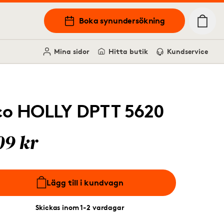
Boka synundersökning
Mina sidor
Hitta butik
Kundservice
co HOLLY DPTT 5620
09 kr
Lägg till i kundvagn
Skickas inom 1-2 vardagar