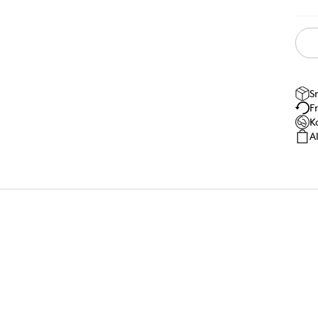
S
F
K
A