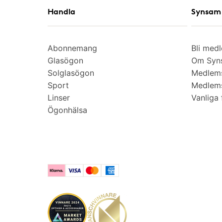
Handla
Synsam 
Abonnemang
Bli med
Glasögon
Om Syns
Solglasögon
Medlem
Sport
Medlems
Linser
Vanliga 
Ögonhälsa
Klarna
Visa
Mastercard
American Express