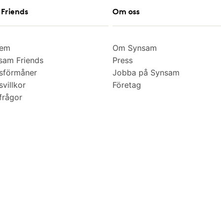
Friends
Om oss
lem
Om Synsam
am Friends
Press
sförmåner
Jobba på Synsam
villkor
Företag
frågor