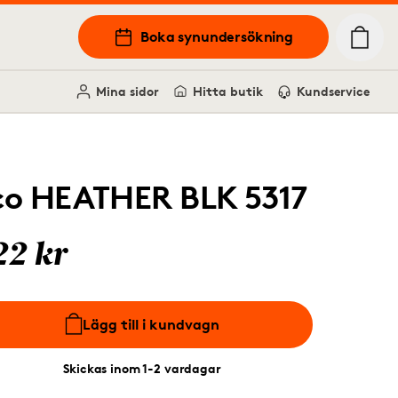
Boka synundersökning
Mina sidor
Hitta butik
Kundservice
co HEATHER BLK 5317
22 kr
Lägg till i kundvagn
Skickas inom 1-2 vardagar