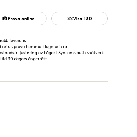
Prova online
Visa i 3D
nabb leverans
ri retur, prova hemma i lugn och ro
ostnadsfri justering av bågar i Synsams butiksnätverk
lltid 30 dagars ångerrätt