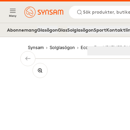
Sök produkter, butike
Meny
Abonnemang
Glasögon
Glas
Solglasögon
Sport
Kontaktli
Synsam
Solglasögon
Eco
Eco HEATHER BL
Image
1