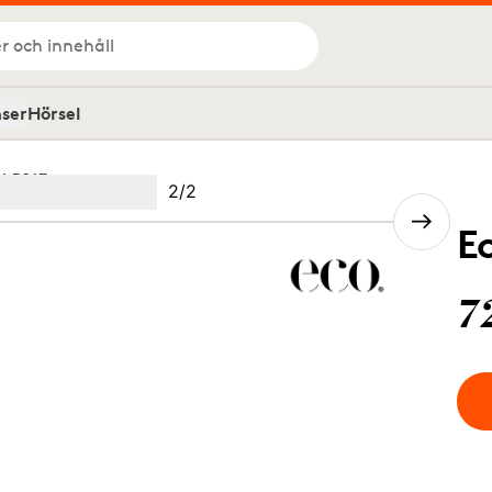
r och innehåll
nser
Hörsel
K 5317
Bild
2
/
2
Image
(Current image)
2
E
7