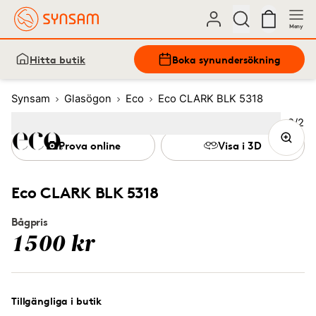
Meny
Hitta butik
Boka synundersökning
Synsam
Glasögon
Eco
Eco CLARK BLK 5318
Bild
2
/
2
Image
1
Image
(Current image)
2
Prova online
Visa i 3D
Eco CLARK BLK 5318
Bågpris
1500 kr
Tillgängliga i butik