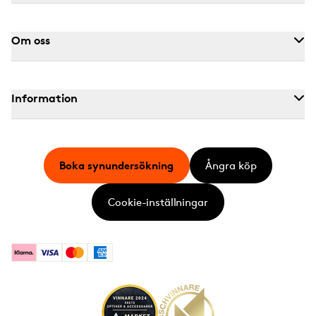
Om oss
Information
Boka synundersökning
Ångra köp
Cookie-inställningar
Klarna
Visa
Mastercard
American Express