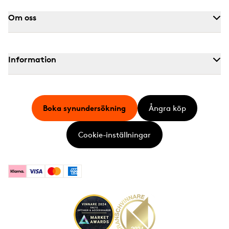
Om oss
Information
Boka synundersökning
Ångra köp
Cookie-inställningar
Klarna
Visa
Mastercard
American Express