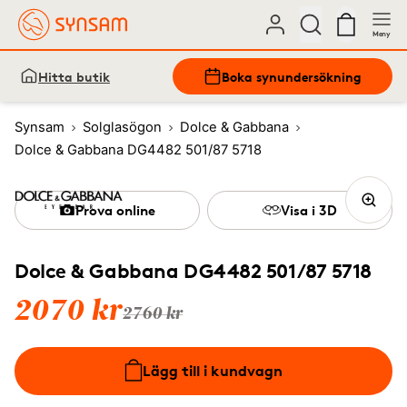
Meny
Hitta butik
Boka synundersökning
Synsam
Solglasögon
Dolce & Gabbana
Dolce & Gabbana DG4482 501/87 5718
Prova online
Visa i 3D
Dolce & Gabbana DG4482 501/87 5718
2070 kr
2760 kr
Lägg till i kundvagn