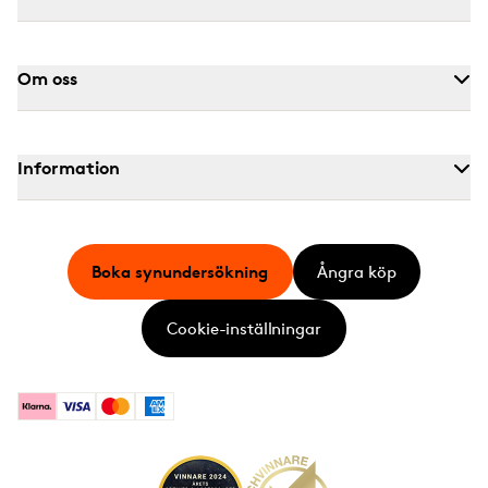
Om oss
Information
Boka synundersökning
Ångra köp
Cookie-inställningar
Klarna
Visa
Mastercard
American Express