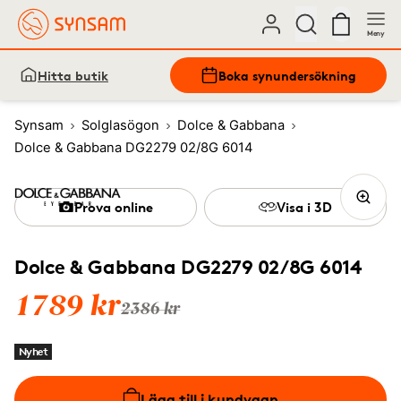
Meny
Hitta butik
Boka synundersökning
Synsam
Solglasögon
Dolce & Gabbana
Dolce & Gabbana DG2279 02/8G 6014
Prova online
Visa i 3D
Dolce & Gabbana DG2279 02/8G 6014
1789 kr
2386 kr
Nyhet
Lägg till i kundvagn