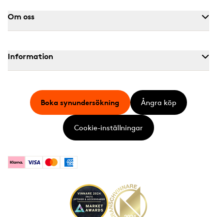
Om oss
Information
Boka synundersökning
Ångra köp
Cookie-inställningar
Klarna
Visa
Mastercard
American Express