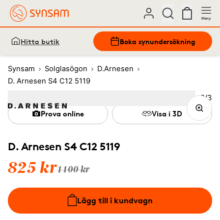
Meny
Hitta butik
Boka synundersökning
Synsam
Solglasögon
D.Arnesen
D. Arnesen S4 C12 5119
Bild
2
/
3
Image
1
Image
(Current image)
2
Image
3
Prova online
Visa i 3D
D. Arnesen S4 C12 5119
825 kr
1100 kr
Lägg till i kundvagn