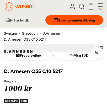
Meny
Hitta butik
Boka synundersökning
Synsam
Glasögon
D.Arnesen
D. Arnesen O35 C10 5217
Bild
2
/
3
Image
1
Image
(Current image)
2
Image
3
Prova online
Visa i 3D
D. Arnesen O35 C10 5217
Bågpris
1000 kr
Köp online
Barn