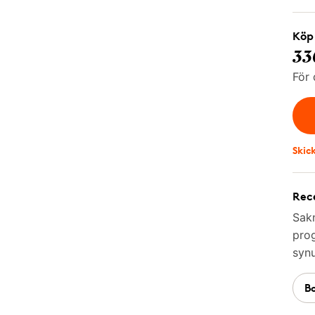
Köp 
33
För 
Skic
Rece
Sakn
prog
synu
B