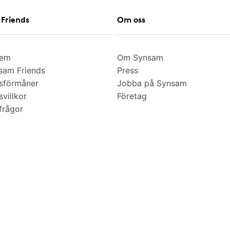
Friends
Om oss
lem
Om Synsam
am Friends
Press
sförmåner
Jobba på Synsam
villkor
Företag
frågor