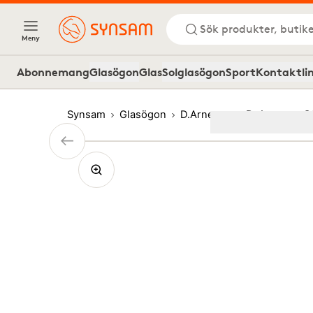
Sök produkter, butike
Meny
Abonnemang
Glasögon
Glas
Solglasögon
Sport
Kontaktli
Synsam
Glasögon
D.Arnesen
D. Arnesen O
Image
1