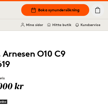
Boka synundersökning
Mina sidor
Hitta butik
Kundservice
. Arnesen O10 C9
619
ris
000 kr
nline