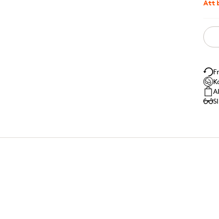
Att 
F
K
A
S