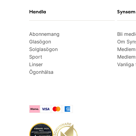
Handla
Synsam 
Abonnemang
Bli med
Glasögon
Om Syns
Solglasögon
Medlem
Sport
Medlems
Linser
Vanliga 
Ögonhälsa
Klarna
Visa
Mastercard
American Express