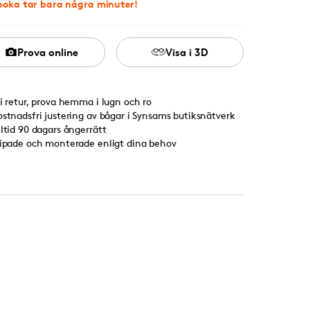
boka tar bara några minuter!
Prova online
Visa i 3D
ri retur, prova hemma i lugn och ro
ostnadsfri justering av bågar i Synsams butiksnätverk
lltid 90 dagars ångerrätt
lipade och monterade enligt dina behov