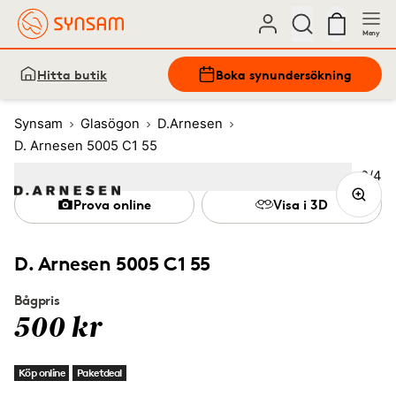
Meny
Hitta butik
Boka synundersökning
Synsam
Glasögon
D.Arnesen
D. Arnesen 5005 C1 55
Bild
2
/
4
Image
1
Image
(Current image)
2
Image
3
Image
4
Prova online
Visa i 3D
D. Arnesen 5005 C1 55
Bågpris
500 kr
Köp online
Paketdeal