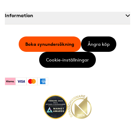
Information
Boka synundersökning
Ångra köp
Cookie-inställningar
Klarna
Visa
Mastercard
American Express