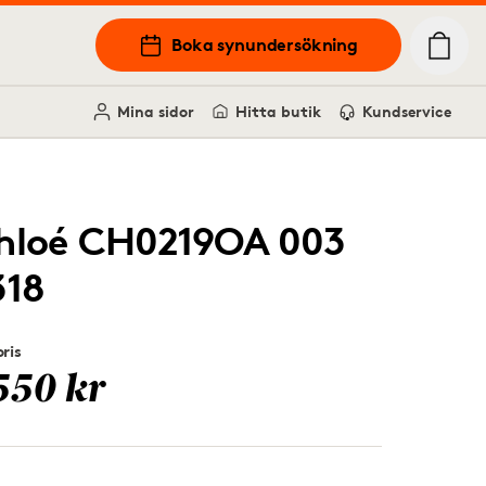
Boka synundersökning
Mina sidor
Hitta butik
Kundservice
hloé CH0219OA 003
318
ris
550 kr