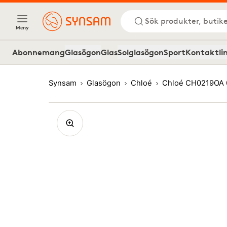
Sök produkter, butike
Meny
Abonnemang
Glasögon
Glas
Solglasögon
Sport
Kontaktli
Synsam
Glasögon
Chloé
Chloé CH0219OA 