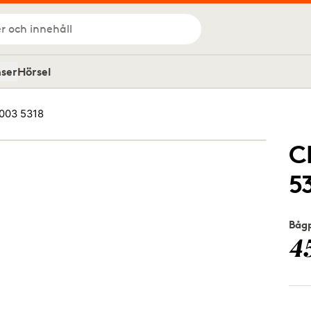
r och innehåll
nser
Hörsel
003 5318
C
5
Bågp
4