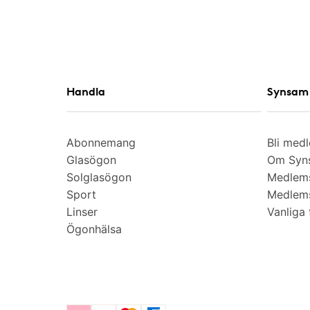
Handla
Synsam 
Abonnemang
Bli med
Glasögon
Om Syns
Solglasögon
Medlem
Sport
Medlems
Linser
Vanliga 
Ögonhälsa