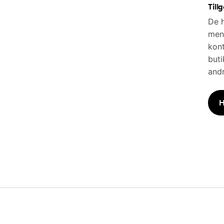
Till
De h
men 
kont
buti
andr
H