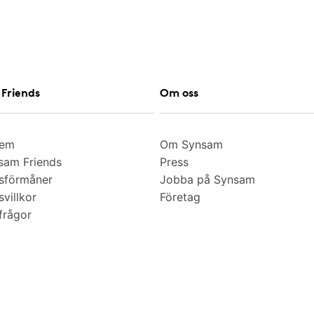
Friends
Om oss
lem
Om Synsam
am Friends
Press
sförmåner
Jobba på Synsam
villkor
Företag
frågor