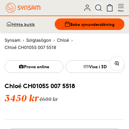
Meny
Hitta butik
Boka synundersökning
Synsam
Solglasögon
Chloé
Chloé CH0105S 007 5518
Prova online
Visa i 3D
Chloé CH0105S 007 5518
3450 kr
4600 kr