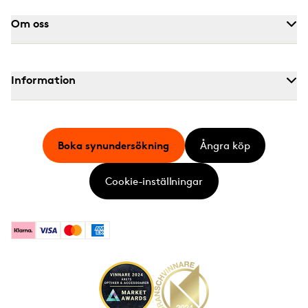
Om oss
Information
Boka synundersökning
Ångra köp
Cookie-inställningar
Klarna
Visa
Mastercard
American Express