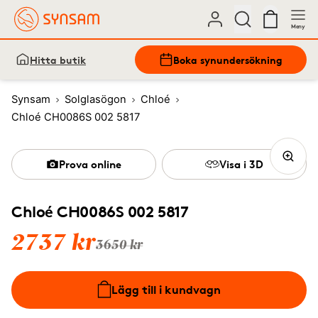
Meny
Hitta butik
Boka synundersökning
Synsam
Solglasögon
Chloé
Chloé CH0086S 002 5817
Prova online
Visa i 3D
Chloé CH0086S 002 5817
2737 kr
3650 kr
Lägg till i kundvagn