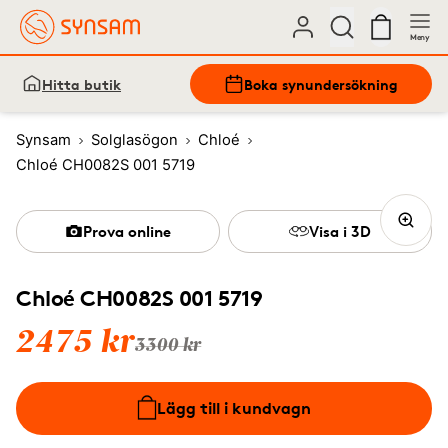
Meny
Hitta butik
Boka synundersökning
Synsam
Solglasögon
Chloé
Chloé CH0082S 001 5719
Prova online
Visa i 3D
Chloé CH0082S 001 5719
2475 kr
3300 kr
Lägg till i kundvagn