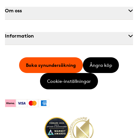
Om oss
Information
Boka synundersökning
Ångra köp
Cookie-inställningar
Klarna
Visa
Mastercard
American Express