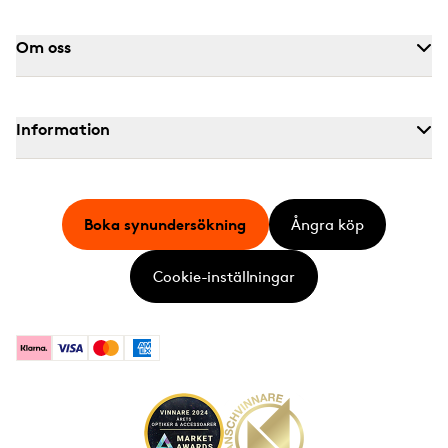
Om oss
Information
Boka synundersökning
Ångra köp
Cookie-inställningar
Klarna
Visa
Mastercard
American Express