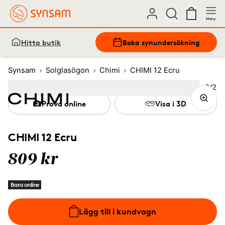
Meny
Hitta butik
Boka synundersökning
Synsam
Solglasögon
Chimi
CHIMI 12 Ecru
Bild
2
/
2
Image
1
Image
(Current image)
2
Prova online
Visa i 3D
CHIMI 12 Ecru
809 kr
Bara online
Lägg till i kundvagn