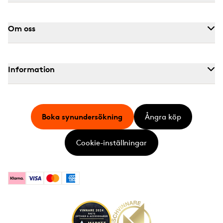
Om oss
Information
Boka synundersökning
Ångra köp
Cookie-inställningar
Klarna
Visa
Mastercard
American Express