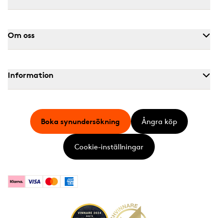
Om oss
Information
Boka synundersökning
Ångra köp
Cookie-inställningar
Klarna
Visa
Mastercard
American Express