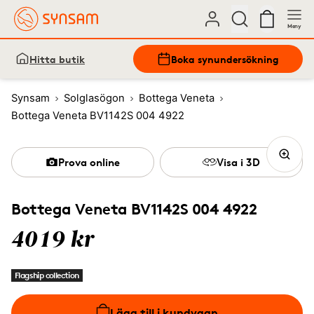
Meny
Hitta butik
Boka synundersökning
Synsam
Solglasögon
Bottega Veneta
Bottega Veneta BV1142S 004 4922
Prova online
Visa i 3D
Bottega Veneta BV1142S 004 4922
4019 kr
Flagship collection
Lägg till i kundvagn