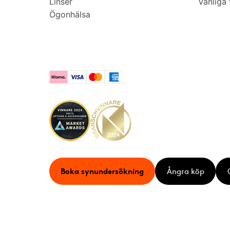
Linser
Vanliga 
Ögonhälsa
Klarna
Visa
Mastercard
American Express
Boka synundersökning
Ångra köp