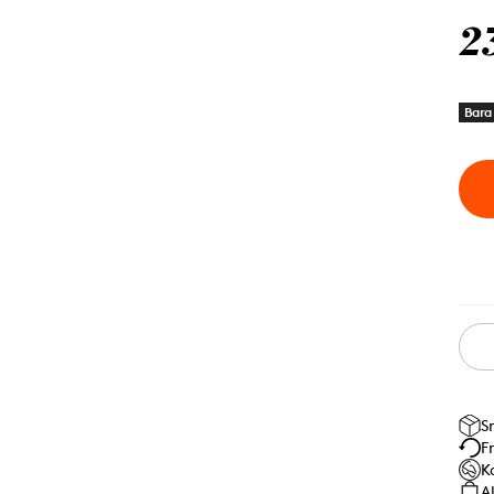
2
Bara 
S
F
K
A