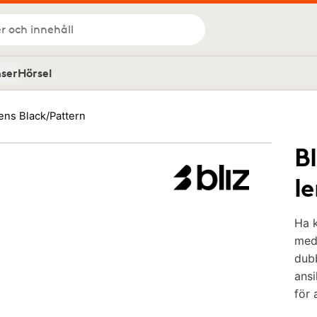
r och innehåll
nser
Hörsel
lens Black/Pattern
Bl
l
Ha k
med
dubb
ansi
för a