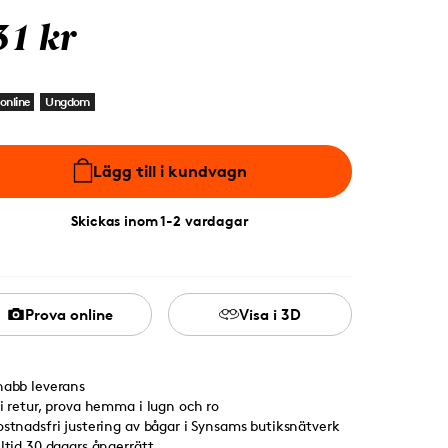
31 kr
online
Ungdom
Lägg till i kundvagn
Skickas inom 1-2 vardagar
Prova online
Visa i 3D
nabb leverans
ri retur, prova hemma i lugn och ro
ostnadsfri justering av bågar i Synsams butiksnätverk
lltid 30 dagars ångerrätt