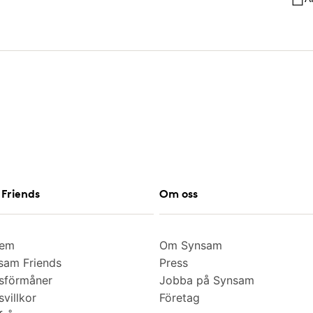
Friends
Om oss
lem
Om Synsam
am Friends
Press
sförmåner
Jobba på Synsam
villkor
Företag