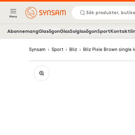
Sök produkter, butike
Meny
Abonnemang
Glasögon
Glas
Solglasögon
Sport
Kontaktli
Synsam
Sport
Bliz
Bliz Pixie Brown single 