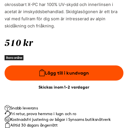
okrossbart X-PC har 100% UV-skydd och innerlinsen i
acetat är imskyddsbehandlad. Skidglasögonen är ett bra
val med fullram för dig som är intresserad av alpin
skidåkning och friåkning.
510 kr
Bara online
Lägg till i kundvagn
Skickas inom 1-2 vardagar
Snabb leverans
Fri retur, prova hemma i lugn och ro
Kostnadsfri justering av bågar i Synsams butiksnätverk
Alltid 30 dagars ångerrätt