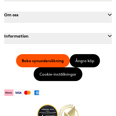
Om oss
Information
Boka synundersökning
Ångra köp
Cookie-inställningar
Klarna
Visa
Mastercard
American Express