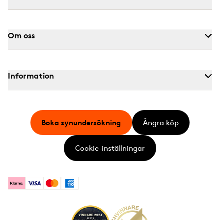
Om oss
Information
Boka synundersökning
Ångra köp
Cookie-inställningar
Klarna
Visa
Mastercard
American Express