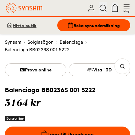
Meny
Hitta butik
Boka synundersökning
Synsam
Solglasögon
Balenciaga
Balenciaga BB0236S 001 5222
Prova online
Visa i 3D
Balenciaga BB0236S 001 5222
3164 kr
Bara online
Lägg till i kundvagn