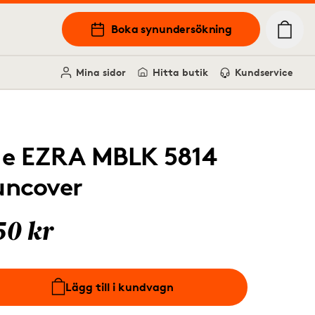
Boka synundersökning
Mina sidor
Hitta butik
Kundservice
.e EZRA MBLK 5814
uncover
50 kr
Lägg till i kundvagn