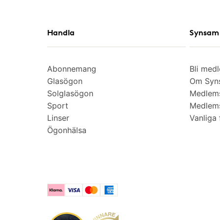
Handla
Synsam 
Abonnemang
Bli med
Glasögon
Om Syns
Solglasögon
Medlem
Sport
Medlems
Linser
Vanliga 
Ögonhälsa
Klarna
Visa
Mastercard
American Express