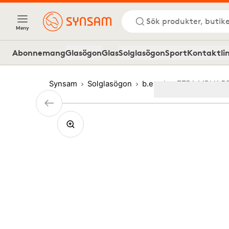
Sök produkter, butike
Meny
Abonnemang
Glasögon
Glas
Solglasögon
Sport
Kontaktli
Synsam
Solglasögon
b.e
b.e EZRA MBLK 5
Image
1