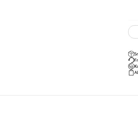
S
F
K
A