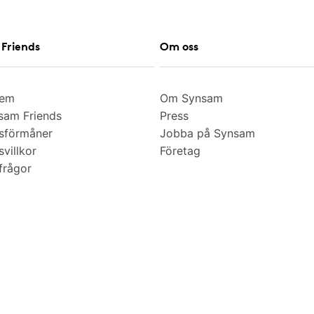
Friends
Om oss
lem
Om Synsam
am Friends
Press
sförmåner
Jobba på Synsam
villkor
Företag
frågor