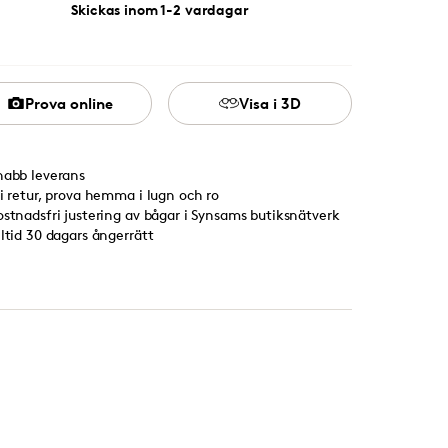
Skickas inom 1-2 vardagar
Prova online
Visa i 3D
nabb leverans
ri retur, prova hemma i lugn och ro
ostnadsfri justering av bågar i Synsams butiksnätverk
lltid 30 dagars ångerrätt