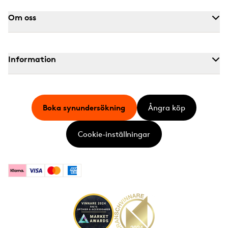
Om oss
Information
Boka synundersökning
Ångra köp
Cookie-inställningar
Klarna
Visa
Mastercard
American Express