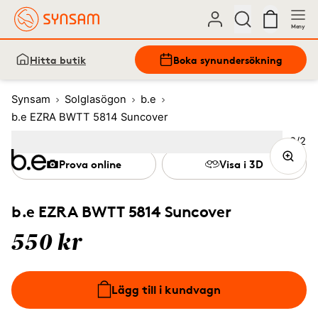
Meny
Hitta butik
Boka synundersökning
Synsam
Solglasögon
b.e
b.e EZRA BWTT 5814 Suncover
Bild
2
/
2
Image
1
Image
(Current image)
2
Prova online
Visa i 3D
b.e EZRA BWTT 5814 Suncover
550 kr
Lägg till i kundvagn