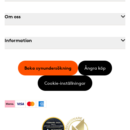
Om oss
Information
Boka synundersökning
Ångra köp
Cookie-inställningar
Klarna
Visa
Mastercard
American Express