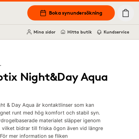
Boka synundersökning
Mina sidor
Hitta butik
Kundservice
r
ptix Night&Day Aqua
ght & Day Aqua är kontaktlinser som kan
gnet runt med hög komfort och stabil syn.
ydrogelbaserade materialet släpper igenom
vilket bidrar till friska ögon även vid längre
För mer information se fliken