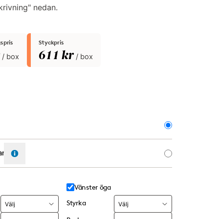
rivning" nedan.
spris
Styckpris
611 kr
/ box
/ box
ang
Vänster öga
Styrka