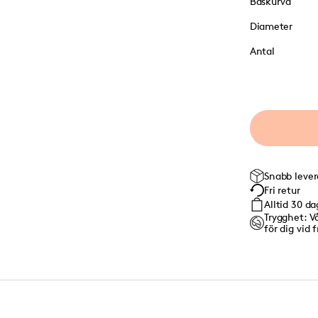
Baskurva
Diameter
Antal
Snabb leve
Fri retur
Alltid 30 d
Trygghet: Vå
för dig vid 