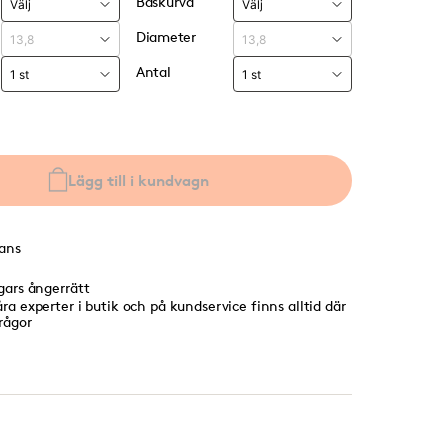
Baskurva
Diameter
Antal
Lägg till i kundvagn
rans
agars ångerrätt
ra experter i butik och på kundservice finns alltid där
frågor