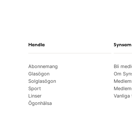
Handla
Synsam 
Abonnemang
Bli med
Glasögon
Om Syns
Solglasögon
Medlem
Sport
Medlems
Linser
Vanliga 
Ögonhälsa