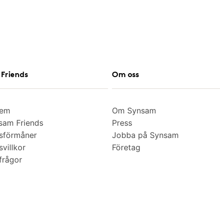
Friends
Om oss
lem
Om Synsam
am Friends
Press
sförmåner
Jobba på Synsam
villkor
Företag
frågor