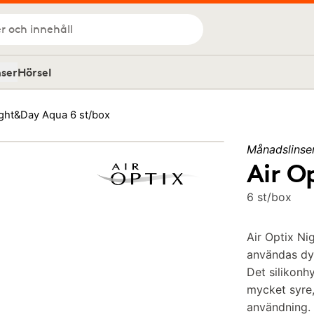
r och innehåll
nser
Hörsel
ight&Day Aqua 6 st/box
Månadslinse
Air O
6 st/box
Air Optix Ni
användas dy
Det silikonh
mycket syre, 
användning. 