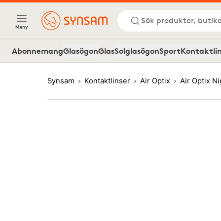
Sök produkter, butike
Meny
Abonnemang
Glasögon
Glas
Solglasögon
Sport
Kontaktli
Synsam
Kontaktlinser
Air Optix
Air Optix N