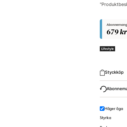
"Produktbesk
Abonnemang
679 kr
Lifestyle
Typ av köp
Styckköp
Abonnem
Höger öga
Styrka