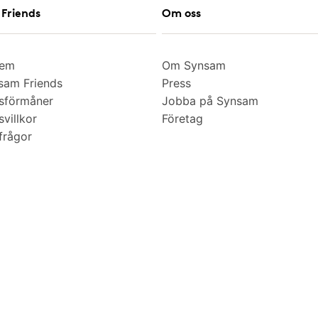
Friends
Om oss
lem
Om Synsam
am Friends
Press
sförmåner
Jobba på Synsam
villkor
Företag
frågor