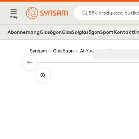
Sök produkter, butike
Meny
Abonnemang
Glasögon
Glas
Solglasögon
Sport
Kontaktli
Synsam
Glasögon
Ai Young
Ai Young Recta
Image
1