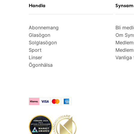
Handla
Synsam 
Abonnemang
Bli med
Glasögon
Om Syns
Solglasögon
Medlem
Sport
Medlems
Linser
Vanliga 
Ögonhälsa
Klarna
Visa
Mastercard
American Express