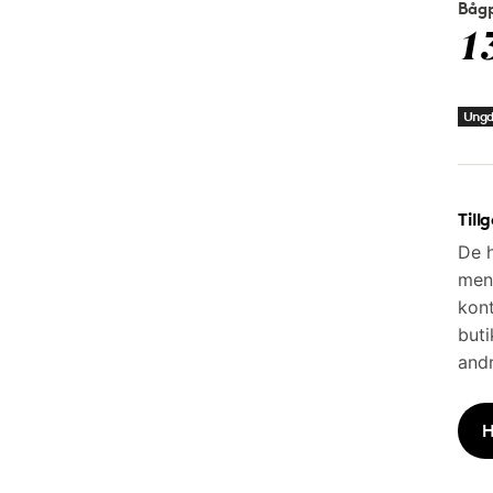
Bågp
1
Ung
Till
De h
men 
kont
buti
andr
H