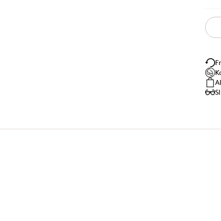
F
K
A
S