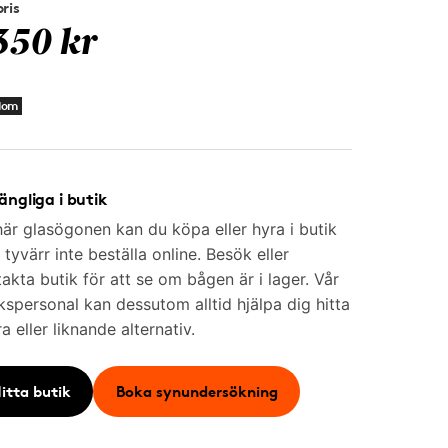
ris
350 kr
dom
gängliga i butik
är glasögonen kan du köpa eller hyra i butik
tyvärr inte beställa online. Besök eller
akta butik för att se om bågen är i lager. Vår
kspersonal kan dessutom alltid hjälpa dig hitta
a eller liknande alternativ.
itta butik
Boka synundersökning