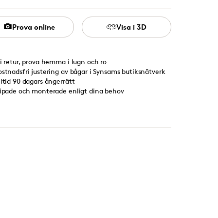
Prova online
Visa i 3D
ri retur, prova hemma i lugn och ro
ostnadsfri justering av bågar i Synsams butiksnätverk
lltid 90 dagars ångerrätt
lipade och monterade enligt dina behov