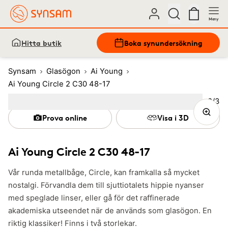
Meny
Hitta butik
Boka synundersökning
Synsam
Glasögon
Ai Young
Ai Young Circle 2 C30 48-17
Bild
2
/
3
Image
1
Image
(Current image)
2
Image
3
Prova online
Visa i 3D
Ai Young Circle 2 C30 48-17
Vår runda metallbåge, Circle, kan framkalla så mycket
nostalgi. Förvandla dem till sjuttiotalets hippie nyanser
med speglade linser, eller gå för det raffinerade
akademiska utseendet när de används som glasögon. En
riktig klassiker! Finns i två storlekar.