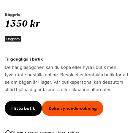
Bågpris
1350 kr
Ungdom
Tillgängliga i butik
De här glasögonen kan du köpa eller hyra i butik men
tyvärr inte beställa online. Besök eller kontakta butik för att
se om bågen är i lager. Vår butikspersonal kan dessutom
alltid hjälpa dig hitta andra eller liknande alternativ.
Hitta butik
Boka synundersökning
Fri retur, prova hemma i lugn och ro