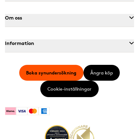
Om oss
Information
Boka synundersökning
Ångra köp
Cookie-inställningar
Klarna
Visa
Mastercard
American Express