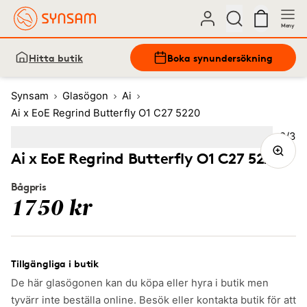
Meny
Hitta butik
Boka synundersökning
Synsam
Glasögon
Ai
Ai x EoE Regrind Butterfly O1 C27 5220
Bild
2
/
3
Image
1
Image
(Current image)
2
Image
3
Ai x EoE Regrind Butterfly O1 C27 5220
Bågpris
1750 kr
Tillgängliga i butik
De här glasögonen kan du köpa eller hyra i butik men
tyvärr inte beställa online. Besök eller kontakta butik för att