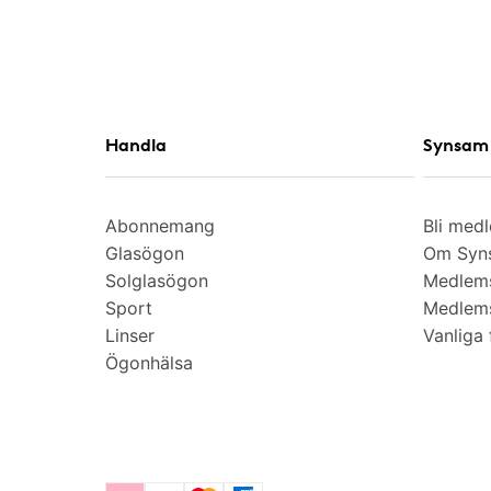
Handla
Synsam 
Abonnemang
Bli med
Glasögon
Om Syns
Solglasögon
Medlem
Sport
Medlems
Linser
Vanliga 
Ögonhälsa