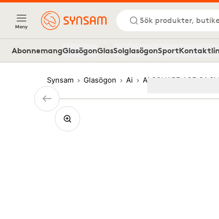
Sök produkter, butike
Meny
Abonnemang
Glasögon
Glas
Solglasögon
Sport
Kontaktli
Synsam
Glasögon
Ai
Ai SQUARE ACE O1 SM
Image
1