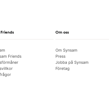
Friends
Om oss
lem
Om Synsam
am Friends
Press
sförmåner
Jobba på Synsam
villkor
Företag
frågor