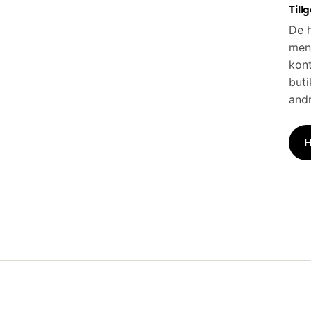
Till
De h
men 
kont
buti
andr
H