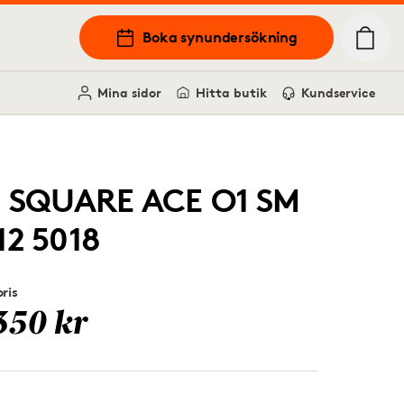
Boka synundersökning
Mina sidor
Hitta butik
Kundservice
i SQUARE ACE O1 SM
12 5018
ris
350 kr