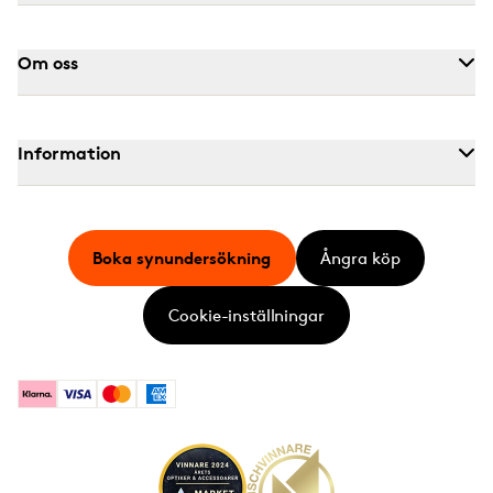
Om oss
Information
Boka synundersökning
Ångra köp
Cookie-inställningar
Klarna
Visa
Mastercard
American Express