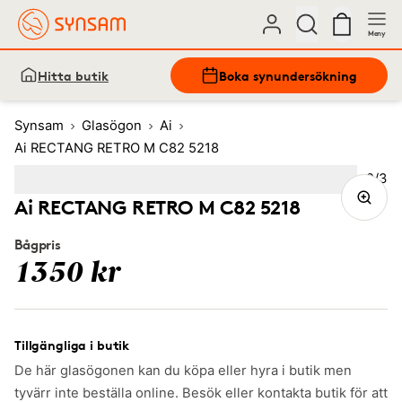
Meny
Hitta butik
Boka synundersökning
Synsam
Glasögon
Ai
Ai RECTANG RETRO M C82 5218
Bild
2
/
3
Image
1
Image
(Current image)
2
Image
3
Ai RECTANG RETRO M C82 5218
Bågpris
1350 kr
Tillgängliga i butik
De här glasögonen kan du köpa eller hyra i butik men
tyvärr inte beställa online. Besök eller kontakta butik för att